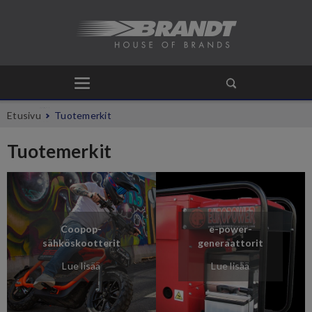
Etusivu
Tuotemerkit
Tuotemerkit
Coopop-
e-power-
sähköskootterit
generaattorit
Lue lisää
Lue lisää