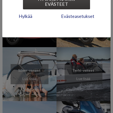
EVÄSTEET
Segway
Ligier-
Hylkää
Evästeasetukset
Powersports -
mopoautot
mönkijät
Lue lisää
Lue lisää
Silver-veneet
Terhi-veneet
Lue lisää
Lue lisää