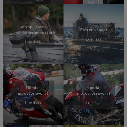
ePropulsion-
Faster-veneet
sähköperämoottorit
Lue lisää
Lue lisää
Honda-
Honda-
moottoripyörät
motocrosspyörät
Lue lisää
Lue lisää