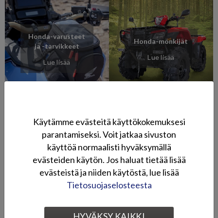
Honda-varusteet
Honda-mönkijät
ja -tarvikkeet
Lue lisää
Lue lisää
Käytämme evästeitä käyttökokemuksesi
parantamiseksi. Voit jatkaa sivuston
Honda-
Honda Power -
käyttöä normaalisti hyväksymällä
perämoottorit
pienkoneet
evästeiden käytön. Jos haluat tietää lisää
Lue lisää
Lue lisää
evästeistä ja niiden käytöstä, lue lisää
Tietosuojaselosteesta
HYVÄKSY KAIKKI