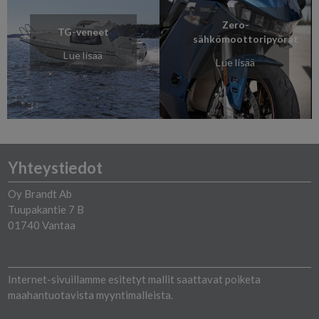
Zero-
TG-veneet
sähkömoottoripyörät
Lue lisää
Lue lisää
Yhteystiedot
Oy Brandt Ab
Tuupakantie 7 B
01740 Vantaa
Internet-sivuillamme esitetyt mallit saattavat poiketa
maahantuotavista myyntimalleista.