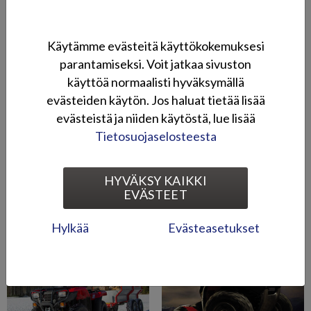
monipuoliset käyttöominaisuudet, suuri vetokyky ja työteho.
Tutustu Honda-mönkijämallistoon:
Käytämme evästeitä käyttökokemuksesi
parantamiseksi. Voit jatkaa sivuston
www.hondamonkijat.fi
käyttöä normaalisti hyväksymällä
evästeiden käytön. Jos haluat tietää lisää
Ota yhteyttä
evästeistä ja niiden käytöstä, lue lisää
Tietosuojaselosteesta
Honda-mönkijät sosiaalisessa mediassa:
HYVÄKSY KAIKKI
EVÄSTEET
>
Honda-mönkijät Facebookissa
Kuvagalleria
Hylkää
Evästeasetukset