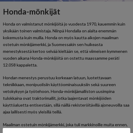
Honda-mönkijät
Honda on valmistanut mönkijöitä jo vuodesta 1970, kauemmin kuin
yksikään toinen valmistaja. Niinpä Hondalla on alalta enemmän
kokemusta kuin muilla. Honda on myös kautta aikojen maailman
ostetuin mönkijämerkki, ja Suomessakin sen huikeasta
menestyksestä kertoo selvää kieltään se, että viimeisen kymmenen
vuoden aikana Honda-mönkijöitä on ostettu maassamme peräti
12.058 kappaletta.
Hondan menestys perustuu korkeaan latuun, luotettavaan
tekniikkaan, monipuolisiin käyttöominaisuuksiin sekä suureen
vetokykyyn ja työtehoon. Honda-mönkijämalliston uusimpina
tulokkaina ovat traktorimallit, jotka laajentavat mönkijöiden
käyttöaluetta entisestään, sillä näillä rekisteröitävillä ajoneuvoilla saa
ajaa laillisesti myös yleisillä teillä.
Maailman ostetuin mönkijämerkki, joka tuli markkinoille muita ennen,
vuonna 1970. Menestyksen takana luotettava tekniikkaa,