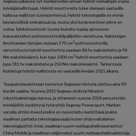
Segway julkaisee nyt markkinoiden ainoan hybrid-voimalinjan osana
mönkijämallistoaan. Hybrid-moottoreita tulee olemaan saatavilla
kaikissa malliston tuoteperheissä. Hybrid-teknologialla on monia
käytännöllisiä ominaisuuksia, mutta yksi konkreettinen piirre on
voima. Sähkömoottorin tuoma lisäteho tuplaa ajoneuvon
kokonaistehot polttomoottorikilpailijoihin verrattuna. Valmistajan
3
ilmoittamien tietojen mukaan 570 cm
polttomoottorilla
varustetusta hybrid-moottorista saadaan 86 hv maksimiteho ja 96
3
Nm maksimivääntö, kun taas 1000 cm
hybrid-moottorista saadaan
jopa 181 hv maksimiteho ja 250 Nm maksimivääntö. Tarkentavia
lisätietoja hybrid-mallistosta on saatavilla kevään 2021 aikana.
Tasapainolaudoistaan tunnetun Segwayn historia ulottuu aina 90-
luvulle saakka. Vuonna 2015 Segway yhdistyi Ninebot-
robottivalmistajan kanssa, ja sittemmin vuonna 2018 perustettiin
mönkijöihin keskittyvä tytäryhtiö Segway Powersport. Matkan
varrella yhtiön investoreiksi on neuvoteltu merkittävä joukko
maailman parhaita teknologiaosaajia kuten yhdysvaltalainen
teknologiayhtiö Intel, maailman suurin matkapuhelinoperaattori
China Mobile ja maailman neljänneksi suurin matkapuhelinvalmistaja