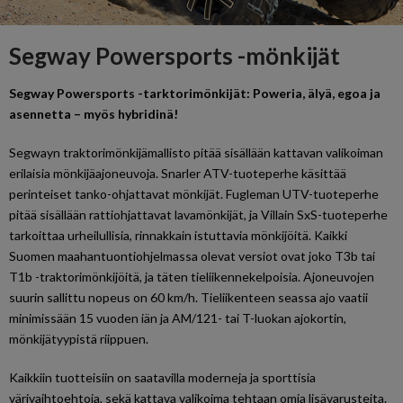
Segway Powersports -mönkijät
Segway Powersports -tarktorimönkijät: Poweria, älyä, egoa ja
asennetta – myös hybridinä!
Segwayn traktorimönkijämallisto pitää sisällään kattavan valikoiman
erilaisia mönkijäajoneuvoja. Snarler ATV-tuoteperhe käsittää
perinteiset tanko-ohjattavat mönkijät. Fugleman UTV-tuoteperhe
pitää sisällään rattiohjattavat lavamönkijät, ja Villain SxS-tuoteperhe
tarkoittaa urheilullisia, rinnakkain istuttavia mönkijöitä. Kaikki
Suomen maahantuontiohjelmassa olevat versiot ovat joko T3b tai
T1b -traktorimönkijöitä, ja täten tieliikennekelpoisia. Ajoneuvojen
suurin sallittu nopeus on 60 km/h. Tieliikenteen seassa ajo vaatii
minimissään 15 vuoden iän ja AM/121- tai T-luokan ajokortin,
mönkijätyypistä riippuen.
Kaikkiin tuotteisiin on saatavilla moderneja ja sporttisia
värivaihtoehtoja, sekä kattava valikoima tehtaan omia lisävarusteita.