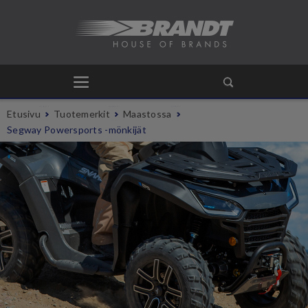
Etusivu
Tuotemerkit
Maastossa
Segway Powersports -mönkijät