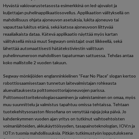
Hyvästä vakiovarustetasosta esimerkkinä on led-ajovalot ja
kuljettajan puhelinapplikaatiosovellus. Applikaation välityksellä on
mahdollisuus ohjata ajoneuvon asetuksia, lukita ajoneuvo tai
vapauttaa lukitus etänä, sekä katsoa ajoneuvoon liittyvää
reaaliaikaista dataa. Kätevä applikaatio näyttää myös kartan
välityksellä missä muut Segwayn omistajat ovat liikkeellä, sekä
lähettää automaattisesti hätätekstiviestin valittuun
puhelinnumeroon mahdollisen tapaturman sattuessa. Tehdas antaa
koko mallistolle 2 vuoden takuun.
Segway-mönkijöiden englanninkielinen “Fear No Place” slogan kertoo
robottiosaamisestaan tunnetun laitevalmistajan rohkeasta
aluevaltauksesta polttomoottoriajoneuvojen parissa.
Polttomoottoriteknologiaosaaminen ja valmistaminen on omaa, myös
muu suunnittelu ja valmistus tapahtuu omissa tehtaissa. Tehtaan
tuotekehitysosaston filosofiana on venyttää rajoja joka päivä. Jo
kahdenkymmen vuoden ajan yritys on tutkinut vaihtoehtoisten
voimanlähteiden, akkukäyttöisyyden, tasapainoteknologian, IOV:n ja
IOT:n tuomia mahdollisuuksia. Pitkän tutkimustyön lopputuloksena