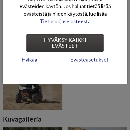
evästeiden käytön. Jos haluat tietää lisää
Videot
evästeistä ja niiden käytöstä, lue lisää
Tietosuojaselosteesta
HYVÄKSY KAIKKI
EVÄSTEET
Hylkää
Evästeasetukset
Kuvagalleria