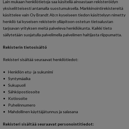
Lain mukaan henkilötietoja saa käsitellä ainoastaan rekisteröidyn
yksiselitteisesti antamalla suostumuksella. Markkinointirekistereitä
käsittelee vain Oy Brandt Ab:n kyseiseen tiedon käsittelyyn nimetty
henkilö tai kyseisen rekisterin ylläpitoon ostetun tietoalustan
tarjoavan yrityksen meitä palveleva henkilökunta. Kaikki tieto
säilytetään suojatulla palvelimella palvelimen haltijasta riippumatta.
Rekisterin tietosisältö
Rekisteri sisältää seuraavat henkilötiedot:
Henkilön etu- ja sukunimi
Syntymäaika
Sukupuoli
Sähköpostiosoite
Kotiosoite
Puhelinnumero
Mahdollinen käyttäjätunnus ja salasana
Rekisteri sisältää seuraavat personointitiedot: