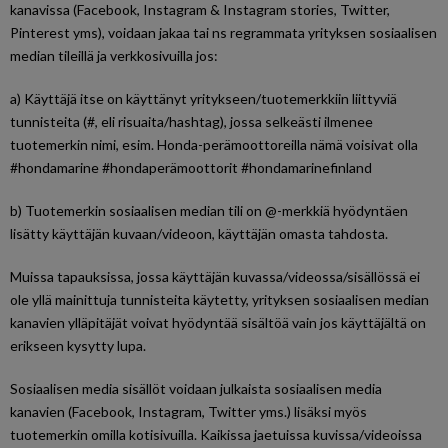
kanavissa (Facebook, Instagram & Instagram stories, Twitter,
Pinterest yms), voidaan jakaa tai ns regrammata yrityksen sosiaalisen
median tileillä ja verkkosivuilla jos:
a) Käyttäjä itse on käyttänyt yritykseen/tuotemerkkiin liittyviä
tunnisteita (#, eli risuaita/hashtag), jossa selkeästi ilmenee
tuotemerkin nimi, esim. Honda-perämoottoreilla nämä voisivat olla
#hondamarine #hondaperämoottorit #hondamarinefinland
b) Tuotemerkin sosiaalisen median tili on @-merkkiä hyödyntäen
lisätty käyttäjän kuvaan/videoon, käyttäjän omasta tahdosta.
Muissa tapauksissa, jossa käyttäjän kuvassa/videossa/sisällössä ei
ole yllä mainittuja tunnisteita käytetty, yrityksen sosiaalisen median
kanavien ylläpitäjät voivat hyödyntää sisältöä vain jos käyttäjältä on
erikseen kysytty lupa.
Sosiaalisen media sisällöt voidaan julkaista sosiaalisen media
kanavien (Facebook, Instagram, Twitter yms.) lisäksi myös
tuotemerkin omilla kotisivuilla. Kaikissa jaetuissa kuvissa/videoissa