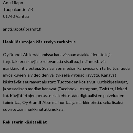
Antti Rapo
Tuupakantie 7 B
01740 Vantaa
antti.rapo(a)brandt.fi
Henkilötietojen käsittelyn tarkoitus
Oy Brandt Ab kerää omissa kanavissaan asiakkaiden tietoja
tarjotakseen kävijälle relevanttia sisältöä, ja kiinnostavia
markkinointiviestejä. Sosiaalisen median kanavissa on tarkoitus luoda
myös kuvien ja videoiden välityksellä yhteisöllisyyttä. Kanavat
käsittävät seuraavat alustat: Tuotteiden kotisivut, uutiskirjetilaajat,
ja sosiaalisen median kanavat (Facebook, Instagram, Twitter, Linked
In). Kävijätietojen perusteella kehitetään digitaalisten palveluiden
toimintaa, Oy Brandt Ab:n mainontaa ja markkinointia, sekä lisäksi
suoritetaan markkinatutkimuksia.
Rekisterin käsittelijät