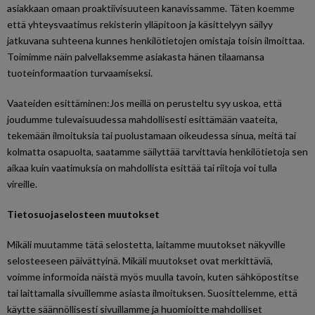
asiakkaan omaan proaktiivisuuteen kanavissamme. Täten koemme
että yhteysvaatimus rekisterin ylläpitoon ja käsittelyyn säilyy
jatkuvana suhteena kunnes henkilötietojen omistaja toisin ilmoittaa.
Toimimme näin palvellaksemme asiakasta hänen tilaamansa
tuoteinformaation turvaamiseksi.
Vaateiden esittäminen:Jos meillä on perusteltu syy uskoa, että
joudumme tulevaisuudessa mahdollisesti esittämään vaateita,
tekemään ilmoituksia tai puolustamaan oikeudessa sinua, meitä tai
kolmatta osapuolta, saatamme säilyttää tarvittavia henkilötietoja sen
aikaa kuin vaatimuksia on mahdollista esittää tai riitoja voi tulla
vireille.
Tietosuojaselosteen muutokset
Mikäli muutamme tätä selostetta, laitamme muutokset näkyville
selosteeseen päivättyinä. Mikäli muutokset ovat merkittäviä,
voimme informoida näistä myös muulla tavoin, kuten sähköpostitse
tai laittamalla sivuillemme asiasta ilmoituksen. Suosittelemme, että
käytte säännöllisesti sivuillamme ja huomioitte mahdolliset