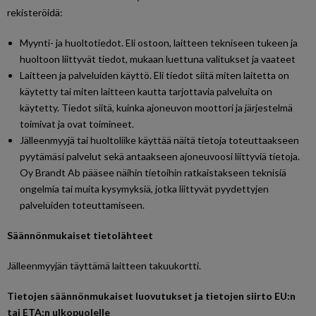
rekisteröidä:
Myynti- ja huoltotiedot. Eli ostoon, laitteen tekniseen tukeen ja
huoltoon liittyvät tiedot, mukaan luettuna valitukset ja vaateet
Laitteen ja palveluiden käyttö. Eli tiedot siitä miten laitetta on
käytetty tai miten laitteen kautta tarjottavia palveluita on
käytetty. Tiedot siitä, kuinka ajoneuvon moottori ja järjestelmä
toimivat ja ovat toimineet.
Jälleenmyyjä tai huoltoliike käyttää näitä tietoja toteuttaakseen
pyytämäsi palvelut sekä antaakseen ajoneuvoosi liittyviä tietoja.
Oy Brandt Ab pääsee näihin tietoihin ratkaistakseen teknisiä
ongelmia tai muita kysymyksiä, jotka liittyvät pyydettyjen
palveluiden toteuttamiseen.
Säännönmukaiset tietolähteet
Jälleenmyyjän täyttämä laitteen takuukortti.
Tietojen säännönmukaiset luovutukset ja tietojen siirto EU:n
tai ETA:n ulkopuolelle