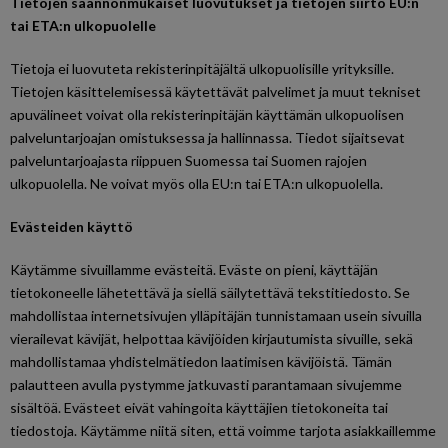
Tietojen säännönmukaiset luovutukset ja tietojen siirto EU:n
tai ETA:n ulkopuolelle
Tietoja ei luovuteta rekisterinpitäjältä ulkopuolisille yrityksille.
Tietojen käsittelemisessä käytettävät palvelimet ja muut tekniset
apuvälineet voivat olla rekisterinpitäjän käyttämän ulkopuolisen
palveluntarjoajan omistuksessa ja hallinnassa. Tiedot sijaitsevat
palveluntarjoajasta riippuen Suomessa tai Suomen rajojen
ulkopuolella. Ne voivat myös olla EU:n tai ETA:n ulkopuolella.
Evästeiden käyttö
Käytämme sivuillamme evästeitä. Eväste on pieni, käyttäjän
tietokoneelle lähetettävä ja siellä säilytettävä tekstitiedosto. Se
mahdollistaa internetsivujen ylläpitäjän tunnistamaan usein sivuilla
vierailevat kävijät, helpottaa kävijöiden kirjautumista sivuille, sekä
mahdollistamaa yhdistelmätiedon laatimisen kävijöistä. Tämän
palautteen avulla pystymme jatkuvasti parantamaan sivujemme
sisältöä. Evästeet eivät vahingoita käyttäjien tietokoneita tai
tiedostoja. Käytämme niitä siten, että voimme tarjota asiakkaillemme