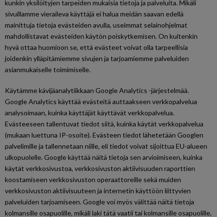
kunkin yksilöityjen tarpeiden mukaisia tietoja ja palveluita. Mikäli
sivuillamme vieraileva käyttäjä ei halua meidän saavan edellä
mainittuja tietoja evästeiden avulla, useimmat selainohjelmat
mahdollistavat evästeiden käytön poiskytkemisen. On kuitenkin
hyvä ottaa huomioon se, että evästeet voivat olla tarpeellisia
joidenkin ylläpitämiemme sivujen ja tarjoamiemme palveluiden
asianmukaiselle toimimiselle.
Käytämme kävijäanalytiikkaan Google Analytics -järjestelmää.
Google Analytics käyttää evästeitä auttaakseen verkkopalvelua
analysoimaan, kuinka käyttäjät käyttävät verkkopalvelua.
Evästeeseen tallentuvat tiedot siitä, kuinka käytät verkkopalvelua
(mukaan luettuna IP-osoite). Evästeen tiedot lähetetään Googlen
palvelimille ja tallennetaan niille, eli tiedot voivat sijoittua EU-alueen
ulkopuolelle. Google käyttää näitä tietoja sen arvioimiseen, kuinka
käytät verkkosivustoa, verkkosivuston aktiivisuuden raporttien
koostamiseen verkkosivuston operaattoreille sekä muiden
verkkosivuston aktiivisuuteen ja internetin käyttöön liittyvien
palveluiden tarjoamiseen. Google voi myös välittää näitä tietoja
kolmansille osapuolille, mikäli laki tätä vaatii tai kolmansille osapuolille,