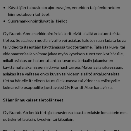
Käyttäjän talouskoko ajoneuvojen, veneiden tai pienkoneiden
kiinnostuksen kohteet
Suoramarkkinointiluvat ja -kiellot
Oy Brandt Ab:n markkinointirekisterit eivät sisällä arkaluonteista
tietoa. Sosiaalisen media sivuille voi asiakas halutessaan ladata kuvia
tai videoita itsestään käyttämässä tuotteitamme. Tällaista kuva- tai
videomateriaalia voimme jakaa myös kyseisen tuotteen kotisivuille,
mikäli asiakas on halunnut antaa luvan materiaalin jakamiseen
käyttämällä jakamiseen liittyviä hashtagejä. Materiaalia jakaessaan,
asiakas itse valitsee onko kuvan tai videon sisältö arkaluonteista
tietoa hänelle itselleen tai muille kuvassa tai videossa esiintyville
kolmansille osapuolille jaettavaksi Oy Brandt Ab:n kanavissa.
Säännönmukaiset tietolähteet
Oy Brandt Ab kerää tietoja kanaviensa kautta erilaisin lomakkein mm.
uutiskirjetilauksin, kyselyin tai kilpailuin.