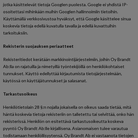
jotka käsittelevät tietoja Googlen puolesta. Google ei yhdistä IP-
osoitettasi mihinkään muihin Googlen hallinnoimiin tietoihin.
Käyttämällä verkkosivustoa hyväksyt, että Google käsittelee sinua
koskevia tietoja edellä kuvatulla tavalla ja edellä kuvattuihin
tarkoituksiin.
Rekisterin suojauksen periaatteet
Rekisteritiedot kerätään markkinointijärjestelmiin, joihin Oy Brandt
Ab:lla on rajatuilla ja nimetyillä työntekijöillä on henkilökohtaiset
tunnukset. Käyttö edellyttää kirjautumista tietojärjestelmään,
käytössä on käyttäjätunnukset ja salasanat.
Tarkastusoikeus
Henkilötietolain 28 §:n nojalla jokaisella on oikeus saada tietää, mitä
häntä koskevia tietoja rekisteriin on talletettu tai selvittää, onko hän
rekisterissä. Henkilön on esitettävä tarkastusoikeutta koskeva
pyyntö Oy Brandt Ab:lle kirjallisena. Asianomaisen tulee varautua
todistamaan henkilöllisyytensä. Oy Brandt Ab ei vastaanota tietojen