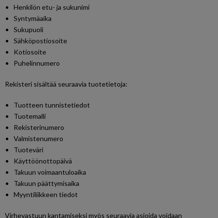
Henkilön etu- ja sukunimi
Syntymäaika
Sukupuoli
Sähköpostiosoite
Kotiosoite
Puhelinnumero
Rekisteri sisältää seuraavia tuotetietoja:
Tuotteen tunnistetiedot
Tuotemalli
Rekisterinumero
Valmistenumero
Tuoteväri
Käyttöönottopäivä
Takuun voimaantuloaika
Takuun päättymisaika
Myyntiliikkeen tiedot
Virhevastuun kantamiseksi myös seuraavia asioida voidaan