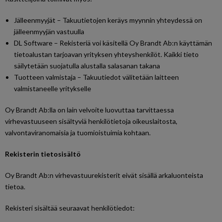
Jälleenmyyjät – Takuutietojen keräys myynnin yhteydessä on
jälleenmyyjän vastuulla
DL Software – Rekisteriä voi käsitellä Oy Brandt Ab:n käyttämän
tietoalustan tarjoavan yrityksen yhteyshenkilöt. Kaikki tieto
säilytetään suojatulla alustalla salasanan takana
Tuotteen valmistaja – Takuutiedot välitetään laitteen
valmistaneelle yritykselle
Oy Brandt Ab:lla on lain velvoite luovuttaa tarvittaessa
virhevastuuseen sisältyviä henkilötietoja oikeuslaitosta,
valvontaviranomaisia ja tuomioistuimia kohtaan.
Rekisterin tietosisältö
Oy Brandt Ab:n virhevastuurekisterit eivät sisällä arkaluonteista
tietoa.
Rekisteri sisältää seuraavat henkilötiedot: