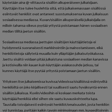
käytetään aina @-viittausta sisällön alkuperäiseen julkaisijaan.
Käyttäjän itse tulee huolehtia siitä, että julkaisemassaan sisällössä
esiintyvät henkilöt ovat antaneet suostumuksensa kuvan julkaisuun
sosiaalisessa mediassa. Kuvan/sisällön alkuperäisellä julkaisijalla on
milloin tahansa oikeus pyytää yritystä poistamaan hänen sosiaalisen
median tililtä jaetun sisällön.
Sosiaalisessa mediassa jaettujen sisältöjen käyttäjätietoja ei
hyödynnetä suoranaisesti markkinointiin ja mainostamiseen, eikä
henkilötietoja säilytetä muualla kuin ylläpitäjän julkaisutyökalussa.
Jaettu sisältö voidaan pitää julkaistuna sosiaalisen median kanavissa
ja kotisivuilla niin kauan kuin käyttäjän asiakassuhde jatkuu, tai
kunnes käyttäjä itse pyytää yritystä poistamaan jaetun sisällön.
Yrityksen itse julkaisemissa kuvissa/videoissa/sisällöissä esiintyviltä
henkilöiltä on joko kirjallisesti tai suullisesti saatu hyväksyntä ennen
sisällön julkaisua. Kuviin/videoihin ei koskaan merkata toista
käyttäjää/henkilöä ellei siihen ole saatu kuvauskohteelta lupa.
Taustalla toissijaisesti esiintyvät henkilöt/omaisuudet, josta henkilön
voi tunnistaa, pyritään kaikin tavoin minimoimaan mm. kuvaeditoinnin