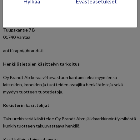
Hylkää
Evästeasetukset
Yhteyshenkilö rekisteriä koskevassa asiassa:
Oy Brandt Ab
Antti Rapo
Tuupakantie 7 B
01740 Vantaa
antti.rapo(a)brandt.fi
Henkilötietojen käsittelyn tarkoitus
Oy Brandt Ab kerää virhevastuun kantamiseksi myymiensä
laitteiden, koneiden ja tuotteiden ostajilta henkilötietoja sekä
myydyn tuotteen tuotetietoja.
Rekisterin käsittelijät
Takuurekisteriä käsittelee Oy Brandt Ab:n jälkimarkkinointiyksiköstä
kunkin tuotteen takuuvastaava henkilö.
Käsittelijöinä toimivat myös: