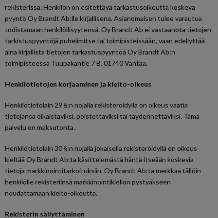
rekisterissä. Henkilön on esitettävä tarkastusoikeutta koskeva
pyyntö Oy Brandt Ab:lle kirjallisena. Asianomaisen tulee varautua
todistamaan henkilöllisyytensä. Oy Brandt Ab ei vastaanota tietojen
tarkistuspyyntöjä puhelimitse tai toimipisteissään, vaan edellyttää
aina kirjallista tietojen tarkastuspyyntöä Oy Brandt Ab:n
toimipisteessä Tuupakantie 7 B, 01740 Vantaa.
Henkilötietojen korjaaminen ja kielto-oikeus
Henkilötietolain 29 §:n nojalla rekisteröidyllä on oikeus vaatia
tietojansa oikaistaviksi, poistettaviksi tai täydennettäviksi. Tämä
palvelu on maksutonta.
Henkilötietolain 30 §:n nojalla jokaisella rekisteröidyllä on oikeus
kieltää Oy Brandt Ab:ta käsittelemästä häntä itseään koskevia
tietoja markkinointitarkoituksiin. Oy Brandt Ab:ta merkkaa tällöin
henkilölle rekisteriinsä markkinointikiellon pystyäkseen
noudattamaan kielto-oikeutta.
Rekisterin säilyttäminen