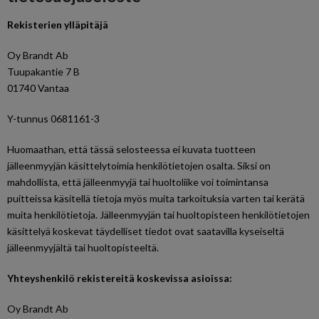
Rekisterien ylläpitäjä
Oy Brandt Ab
Tuupakantie 7 B
01740 Vantaa
Y-tunnus 0681161-3
Huomaathan, että tässä selosteessa ei kuvata tuotteen
jälleenmyyjän käsittelytoimia henkilötietojen osalta. Siksi on
mahdollista, että jälleenmyyjä tai huoltoliike voi toimintansa
puitteissa käsitellä tietoja myös muita tarkoituksia varten tai kerätä
muita henkilötietoja. Jälleenmyyjän tai huoltopisteen henkilötietojen
käsittelyä koskevat täydelliset tiedot ovat saatavilla kyseiseltä
jälleenmyyjältä tai huoltopisteeltä.
Yhteyshenkilö rekistereitä koskevissa asioissa:
Oy Brandt Ab