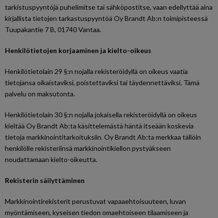
tarkistuspyyntöjä puhelimitse tai sähköpostitse, vaan edellyttää aina
kirjallista tietojen tarkastuspyyntöä Oy Brandt Ab:n toimipisteessä
Tuupakantie 7 B, 01740 Vantaa.
Henkilötietojen korjaaminen ja kielto-oikeus
Henkilötietolain 29 §:n nojalla rekisteröidyllä on oikeus vaatia
tietojansa oikaistaviksi, poistettaviksi tai täydennettäviksi. Tämä
palvelu on maksutonta.
Henkilötietolain 30 §:n nojalla jokaisella rekisteröidyllä on oikeus
kieltää Oy Brandt Ab:ta käsittelemästä häntä itseään koskevia
tietoja markkinointitarkoituksiin. Oy Brandt Ab:ta merkkaa tällöin
henkilölle rekisteriinsä markkinointikiellon pystyäkseen
noudattamaan kielto-oikeutta.
Rekisterin säilyttäminen
Markkinointirekisterit perustuvat vapaaehtoisuuteen, luvan
myöntämiseen, kyseisen tiedon omaehtoiseen tilaamiseen ja