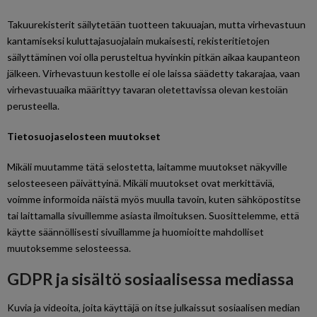
Takuurekisterit säilytetään tuotteen takuuajan, mutta virhevastuun
kantamiseksi kuluttajasuojalain mukaisesti, rekisteritietojen
säilyttäminen voi olla perusteltua hyvinkin pitkän aikaa kaupanteon
jälkeen. Virhevastuun kestolle ei ole laissa säädetty takarajaa, vaan
virhevastuuaika määrittyy tavaran oletettavissa olevan kestoiän
perusteella.
Tietosuojaselosteen muutokset
Mikäli muutamme tätä selostetta, laitamme muutokset näkyville
selosteeseen päivättyinä. Mikäli muutokset ovat merkittäviä,
voimme informoida näistä myös muulla tavoin, kuten sähköpostitse
tai laittamalla sivuillemme asiasta ilmoituksen. Suosittelemme, että
käytte säännöllisesti sivuillamme ja huomioitte mahdolliset
muutoksemme selosteessa.
GDPR ja sisältö sosiaalisessa mediassa
Kuvia ja videoita, joita käyttäjä on itse julkaissut sosiaalisen median