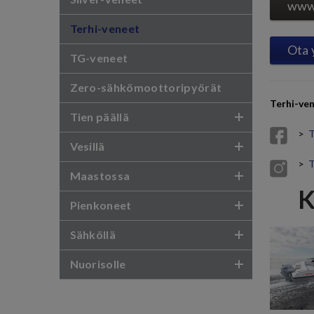
www.
Terhi-veneet
Ota 
TG-veneet
Zero-sähkömoottoripyörät
Terhi-ven
Tien päällä
>
T
Vesillä
>
T
Maastossa
K
Pienkoneet
Sähköllä
Nuorisolle