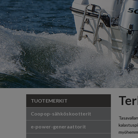
Ter
TUOTEMERKIT
Coopop-sähköskootterit
Tasavalla
kalastuspi
e-power-generaattorit
myöhemmi