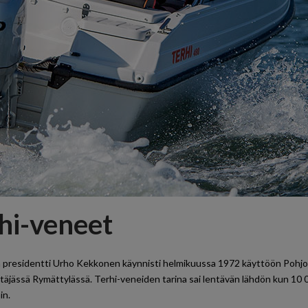
hi-veneet
n presidentti Urho Kekkonen käynnisti helmikuussa 1972 käyttöön Poh
täjässä Rymättylässä. Terhi-veneiden tarina sai lentävän lähdön kun 10 00
n.