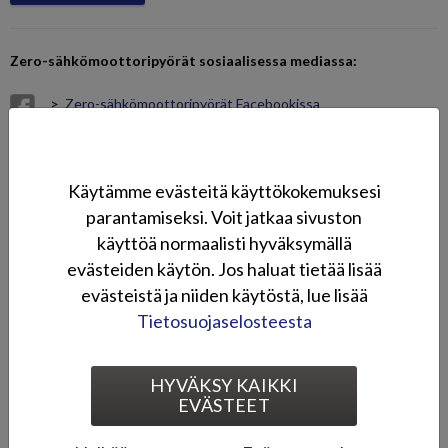
Zero-sähkömoottoripyörät sosiaalisessa mediassa:
>
Zero-sähkömoottoripyörät Facebookissa
>
Zero-sähkömoottoripyörät Instagramissa
Videot
Käytämme evästeitä käyttökokemuksesi
parantamiseksi. Voit jatkaa sivuston
käyttöä normaalisti hyväksymällä
evästeiden käytön. Jos haluat tietää lisää
evästeistä ja niiden käytöstä, lue lisää
Tietosuojaselosteesta
HYVÄKSY KAIKKI
Kuvagalleria
EVÄSTEET