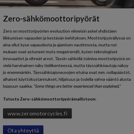
Zero-sähkömoottoripyörät
Zero on moottoripyörien evoluution viimeisin askel yhdistäen
liikkumisen vapauden ja kestävän kehityksen. Moottoripyöräilyssä on
aina ollut kyse vapaudesta ja ajamisen nautinnosta, mutta nyt
mukaan ovat astuneet myös megatrendit, kuten teknologiset
innovaatiot ja vihreät arvot. Täysin sähköllä toimiva moottoripyörä on
vielä harvinainen näky tieliikenteessä, mutta täyssähköautoja näkyy
jo enemmänkin. Täyssähköajoneuvojen etuina ovat mm. nollapäästöt,
alhaiset käyttökustannukset, hiljaisuus ja todella vahva vääntö alusta
loppuun saakka.
”Some things are better experienced than explained.”
Tutustu Zero-sähkömoottoripyörämallistoon:
www.zeromotorcycles.fi
Ota yhteyttä