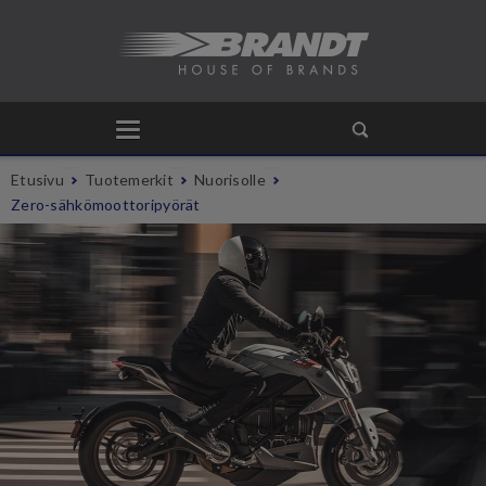
Etusivu
Tuotemerkit
Nuorisolle
Zero-sähkömoottoripyörät