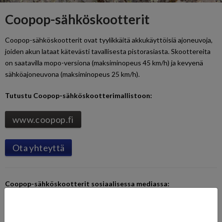
Coopop-sähköskootterit
Coopop-sähköskootterit ovat tyylikkäitä akkukäyttöisiä ajoneuvoja,
joiden akun lataat kätevästi tavallisesta pistorasiasta. Skoottereita
on saatavilla mopo-versiona (maksiminopeus 45 km/h) ja kevyenä
sähköajoneuvona (maksiminopeus 25 km/h).
Tutustu Coopop-sähköskootterimallistoon:
www.coopop.fi
Ota yhteyttä
Coopop-sähköskootterit
sosiaalisessa mediassa:
>
Coopop-sähköskootterit Facebookissa