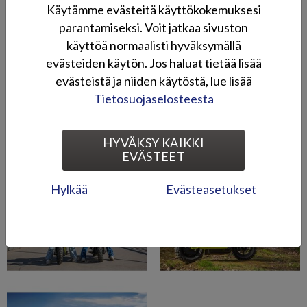
>
Coopop-sähköskootterit Instagramissa
Käytämme evästeitä käyttökokemuksesi
parantamiseksi. Voit jatkaa sivuston
Kuvagalleria
käyttöä normaalisti hyväksymällä
evästeiden käytön. Jos haluat tietää lisää
evästeistä ja niiden käytöstä, lue lisää
Tietosuojaselosteesta
HYVÄKSY KAIKKI
EVÄSTEET
Hylkää
Evästeasetukset