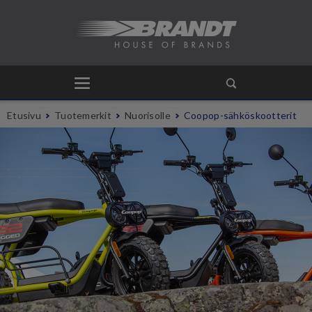
Etusivu
Tuotemerkit
Nuorisolle
Coopop-sähköskootterit