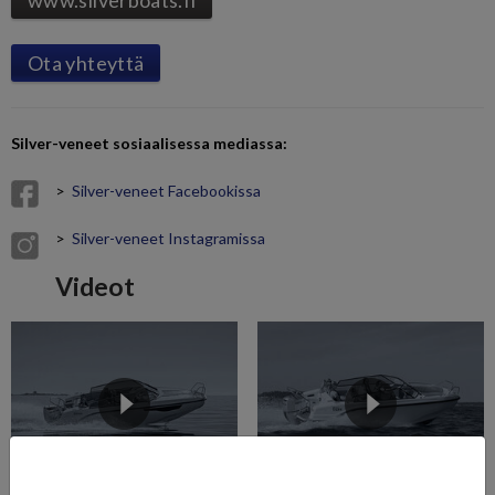
www.silverboats.fi
Ota yhteyttä
Silver-veneet sosiaalisessa mediassa:
>
Silver-veneet Facebookissa
>
Silver-veneet Instagramissa
Videot