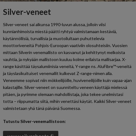
Silver-veneet
Silver-veneet sai alkunsa 1990-luvun alussa, jolloin viisi
kunnianhimoista miestä päätti ryhtyä valmistamaan kestäviä,
käytännöllisiä, turvallisia ja muotoilultaan puhuttelevia
moottoriveneitä Pohjois-Euroopan vaativiin olosuhteisiin. Vuosien
mittaan Silverin venemallisto on kasvanut ja kehittynyt melkoista
vauhtia, ja nykyään mallistoon kuuluu kolme erilaista mallisarjaa. X-
range käsittää täysalumiinisia veneitä, Y-range ns. AluFibre™-veneitä
ja täyslasikuituiset venemallit kulkevat Z-range-nimen alla.
Veneemme sopivat niin mökkeilijöille, huviveneilijöille kuin vapaa-ajan
kalastajille. Silver-veneet on suunniteltu veneen käyttäjä mielessä
pitäen, ja pyrimme olemaan mahdollistaja, joka tekee unelmistasi
totta – riippumatta siitä, mihin venettäsi käytät. Kaikki Silver-veneet
valmistetaan yhä tänä päivänä Suomessa.
Tutustu Silver-venemallistoon: