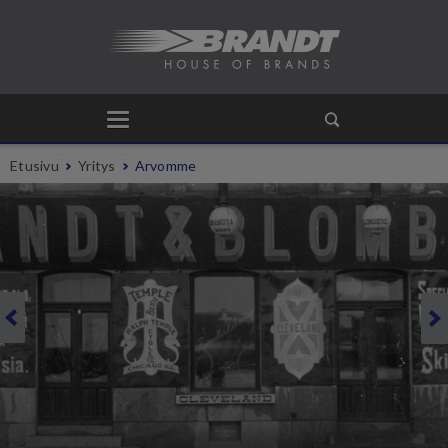
Etusivu
Yritys
Arvomme