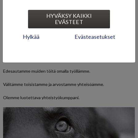
HYVÄKSY KAIKKI
EVÄSTEET
Hylkää
Evästeasetukset
YHTEISTYÖ
Toimimme ensisijaisesti yhteisömme edun mukaisesti.
Edesautamme muiden töitä omalla työllämme.
Välitämme toisistamme ja arvostamme yhteisöämme.
Olemme luotettava yhteistyökumppani.