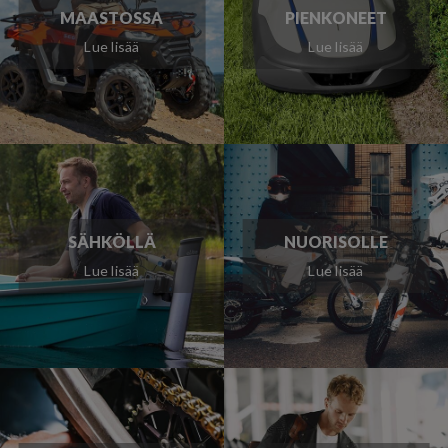
MAASTOSSA
PIENKONEET
Lue lisää
Lue lisää
SÄHKÖLLÄ
NUORISOLLE
Lue lisää
Lue lisää