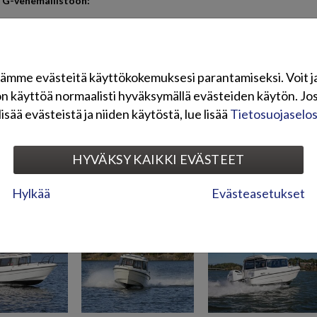
TG-venemallistoon:
tgboats.fi
ämme evästeitä käyttökokemuksesi parantamiseksi. Voit j
yhteyttä
on käyttöä normaalisti hyväksymällä evästeiden käytön. Jos
lisää evästeistä ja niiden käytöstä, lue lisää
Tietosuojaselo
t sosiaalisessa mediassa:
HYVÄKSY KAIKKI EVÄSTEET
G-veneet Facebookissa
uvagalleria
Hylkää
Evästeasetukset