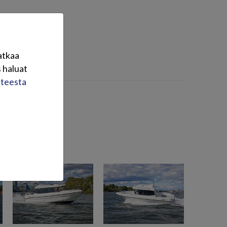
atkaa
 haluat
steesta