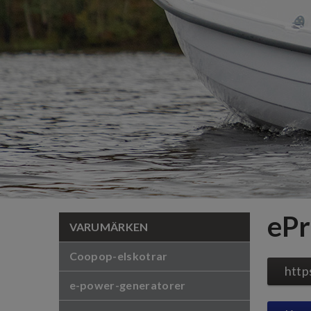
ePr
VARUMÄRKEN
Coopop-elskotrar
http
e-power-generatorer