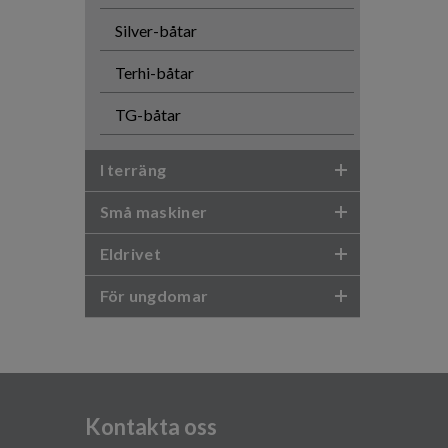
Silver-båtar
Terhi-båtar
TG-båtar
I terräng
Små maskiner
Eldrivet
För ungdomar
Kontakta oss