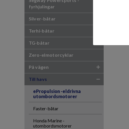
Segway Powersports -
fyrhjulingar
Silver-båtar
Terhi-båtar
TG-båtar
Zero-elmotorcyklar
På vägen
Till havs
ePropulsion -eldrivna
utombordsmotorer
Faster-båtar
Honda Marine -
utombordsmotorer