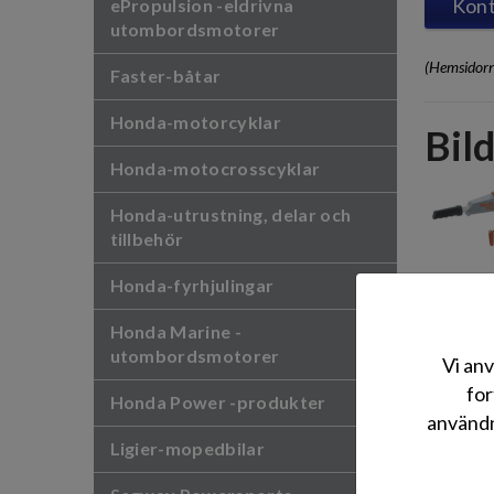
Kont
ePropulsion -eldrivna
utombordsmotorer
(Hemsidorn
Faster-båtar
Honda-motorcyklar
Bild
Honda-motocrosscyklar
Honda-utrustning, delar och
tillbehör
Honda-fyrhjulingar
Honda Marine -
utombordsmotorer
Vi anv
for
Honda Power -produkter
användn
Ligier-mopedbilar