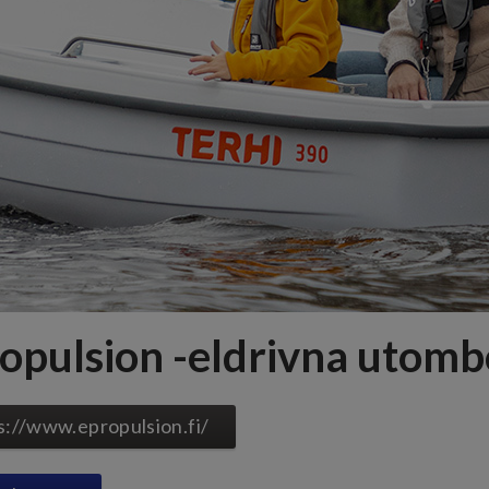
opulsion -eldrivna utom
s://www.epropulsion.fi/