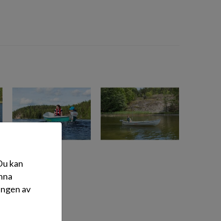
 Du kan
änna
ingen av