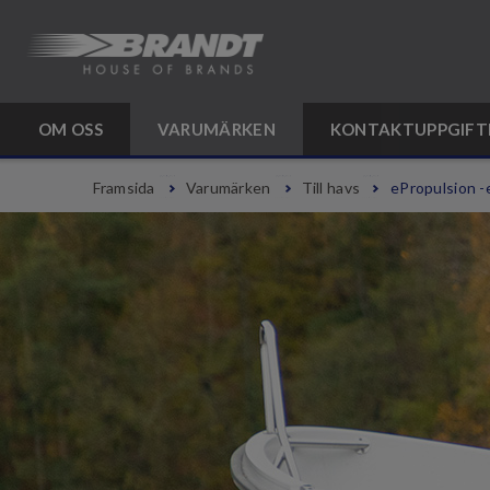
OM OSS
VARUMÄRKEN
KONTAKTUPPGIFT
Framsida
Varumärken
Till havs
ePropulsion -