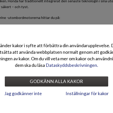
ken. Honda har traditionellt integrerat den senaste teknologin i sina uto
säkert – och tyst.
ine -utombordmotorerna hittar du på:
hondamarine.fi
änder kakor i syfte att förbättra din användarupplevelse.
akta oss
tsätta att använda webbplatsen normalt genom att godk
ingen av kakor. Om du vill veta mer om kakor och användn
dem ska du läsa
Dataskyddsbeskrivningen.
rine -utombordmotorer i sociala medier:
GODKÄNN ALLA KAKOR
onda Marine -utombordmotorer i Facebook
Jag godkänner inte
Inställningar för kakor
ildgalleri