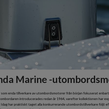
da Marine -utombordsm
 som enda tillverkare av utombordsmotorer från början fokuserat enbart 
tombordaren introducerades redan år 1964, varefter kollektionen har ex
k. Idag har praktiskt taget alla konkurrerande utombordstillverkare följt 