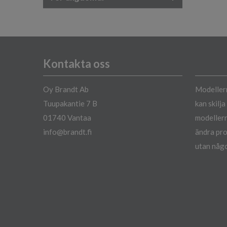
Kontakta oss
Oy Brandt Ab
Modellern
Tuupakantie 7 B
kan skilj
01740 Vantaa
modellern
info@brandt.fi
ändra pro
utan någo