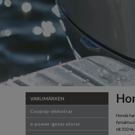
Hon
VARUMÄRKEN
Coopop-elskotrar
Honda har
fyrtaktsu
e-power-generatorer
till 350 h