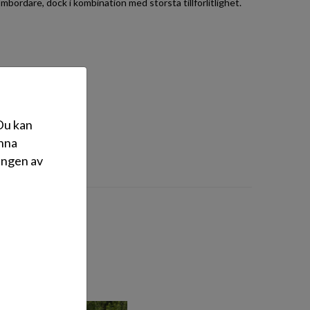
mbordare, dock i kombination med största tillförlitlighet.
 Du kan
änna
ingen av