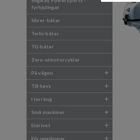
Segway Powersports -
fyrhjulingar
Silver-båtar
Terhi-båtar
TG-båtar
Zero-elmotorcyklar
På vägen
Till havs
I terräng
Små maskiner
Eldrivet
För ungdomar