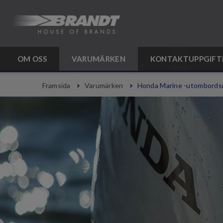
OM OSS
VARUMÄRKEN
KONTAKTUPPGIFT
Framsida
Varumärken
Honda Marine -utombords