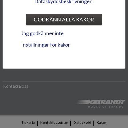
Dataskyddsbeskrivningen.
Modellerna som visas på vår webbplats kan skilja sig från de
GODKÄNN ALLA KAKOR
importerade modellerna. Vi förbehåller oss rätten att ändra
produktpriser och specifikationer utan någon förvarning.
Jag godkänner inte
Inställningar för kakor
Otto Brandt -koncernen
Bike World Oy
Kontakta oss
|
|
|
Sidkarta
Kontaktuppgifter
Dataskydd
Kakor