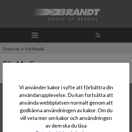
Framsida
För Media
För Media
Vi använder kakor i syfte att förbättra din
Kontakta oss
användarupplevelse. Du kan fortsätta att
använda webbplatsen normalt genom att
Oy Brandt Ab
godkänna användningen av kakor. Om du
Tuupakantie 7 B
01740 Vantaa
vill veta mer om kakor och användningen
info@brandt.fi
av dem ska du läsa