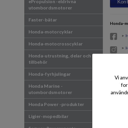
Kont
ePropulsion -eldrivna
utombordsmotorer
Faster-båtar
Honda-mo
Honda-motorcyklar
>
H
Honda-motocrosscyklar
>
H
Honda-utrustning, delar och
B
tillbehör
Honda-fyrhjulingar
Vi anv
for
Honda Marine -
användn
utombordsmotorer
Honda Power -produkter
Ligier-mopedbilar