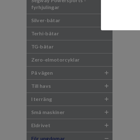
Segway Powersports -
fyrhjulingar
Silver-båtar
Terhi-båtar
TG-båtar
Zero-elmotorcyklar
På vägen
Till havs
I terräng
Små maskiner
Eldrivet
För ungdomar