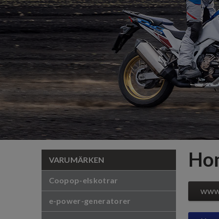
Hon
VARUMÄRKEN
Coopop-elskotrar
www.
e-power-generatorer