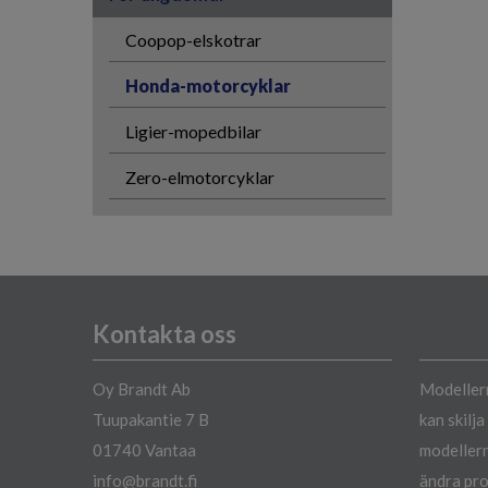
Coopop-elskotrar
Honda-motorcyklar
Ligier-mopedbilar
Zero-elmotorcyklar
Kontakta oss
Oy Brandt Ab
Modellern
Tuupakantie 7 B
kan skilj
01740 Vantaa
modellern
info@brandt.fi
ändra pro