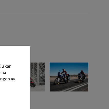
 Du kan
änna
ingen av