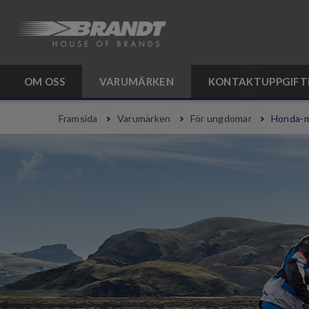
OM OSS
VARUMÄRKEN
KONTAKTUPPGIFT
Framsida
Varumärken
För ungdomar
Honda-m