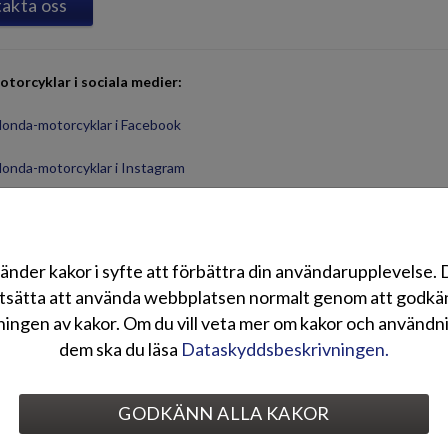
akta oss
torcyklar i sociala medier:
onda-motorcyklar i Facebook
onda-motorcyklar i Instagram
ildgalleri
änder kakor i syfte att förbättra din användarupplevelse.
tsätta att använda webbplatsen normalt genom att godk
ingen av kakor. Om du vill veta mer om kakor och användn
dem ska du läsa
Dataskyddsbeskrivningen.
GODKÄNN ALLA KAKOR