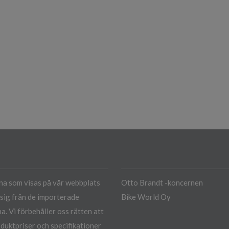
a som visas på vår webbplats
Otto Brandt -koncernen
a sig från de importerade
Bike World Oy
a. Vi förbehåller oss rätten att
duktpriser och specifikationer