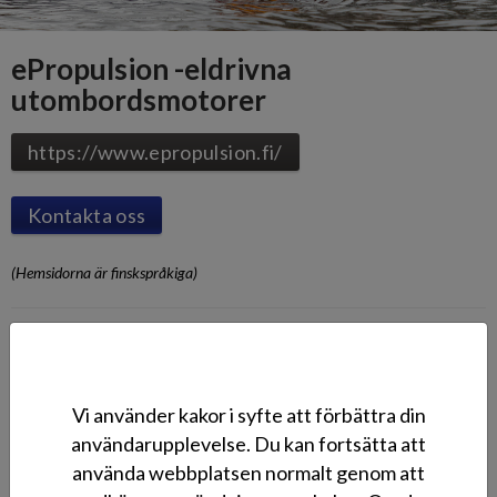
ePropulsion -eldrivna
utombordsmotorer
https://www.epropulsion.fi/
Kontakta oss
(Hemsidorna är finskspråkiga)
Bildgalleri
Vi använder kakor i syfte att förbättra din
användarupplevelse. Du kan fortsätta att
använda webbplatsen normalt genom att