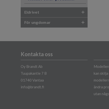
Eldrivet
För ungdomar
Kontakta oss
Oy Brandt Ab
Modellern
Tuupakantie 7 B
kan skilj
01740 Vantaa
modellern
info@brandt.fi
ändra pro
utan någo