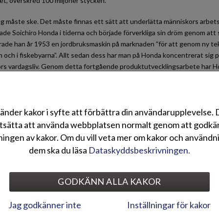
et, överskred 100 miljoner stycken.
ng måste ske. Det måste finnas ett sätt att underlätta människors arb
de Soichiro Honda i tiderna och började förverkliga sin dröm genom att s
rade han år 1953 en jordbruksmaskin på marknaden ”för att genom ny tek
 och i fiskebyarna”. Allt sedan dess har man på Honda koncentrerat sig på
rs vardagsliv. Genom detta fortgående produktutvecklingsarbete har Hon
motorer, generatorer, snöslungor och andra apparater, som alla har det
äkra. Honda är också känd för sin Asimo-robot och idag tillverkar Hond
maskiner åt konsumenterna.
änder kakor i syfte att förbättra din användarupplevelse.
datum har man redan tillverkat 100 miljoner av dessa Honda Power -produkter
tsätta att använda webbplatsen normalt genom att godk
Honda utvecklar kontinuerligt sitt kunnande och sina produkters utman
ingen av kakor. Om du vill veta mer om kakor och användn
s behov av bl.a. energisparande.
dem ska du läsa
Dataskyddsbeskrivningen.
även alltid varit känd för sina nya områdeserövringar. Företaget har som 
kraftverk för egnahemsboende.
GODKÄNN ALLA KAKOR
n anmärkningsvärda milstolpen på 100 miljoner enheter nåtts fortsätte
ngen att skapa nya värden för konsumenterna. Genom att utveckla tekno
Jag godkänner inte
Inställningar för kakor
onda effektiva lösningar, som underlättar för människor att få sitt arbete 