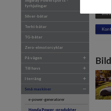
Segway Powersports -
förnöjsam
fyrhjulingar
www
Silver-båtar
Terhi-båtar
Kont
TG-båtar
Zero-elmotorcyklar
Bild
På vägen
Till havs
I terräng
Små maskiner
e-power-generatorer
Honda Power -produkter