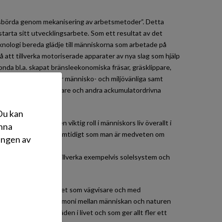
etsbörda genom mekanisering av arbetsmetoder”. Detta
tarta sitt utvecklingsarbete. Som ett resultat av det
nologi bereda glädje till människorna som arbetade på
 att tillverka motoriserade apparater av nya slag som hjälp
da bl.a. skapat bränsleekonomiska fräsar, gräsklippare,
 gemensamt att de är människo- och miljövänliga samt
a även robotgräsklippare och andra ackumulatordrivna
 Du kan
, och de spelar en viktig roll i människors liv överallt i
änna
ande miljöteknologi samtidigt som man är medveten om
ingen av
mål att i framtiden tillverka exempelvis solelsystem och
r Honda sin verksamhet som vägvisare och med
logi som främjar harmoni mellan människan och naturen
gjort inom alla områden i livet och som ger allt fler ett