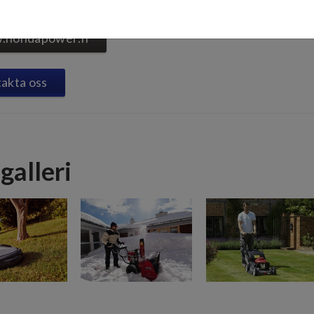
t leende på läpparna.
.hondapower.fi
akta oss
galleri