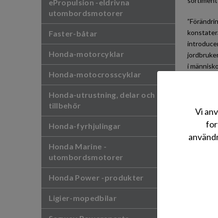
sortiment
ePropulsion -eldrivna
utombordsmotorer
”Förändri
konstatera
Faster-båtar
introduce
Honda-motorcyklar
jordbruken
i människo
Honda-motocrosscyklar
utombords
funktionss
Honda-utrustning, delar och
trädgårds
tillbehör
Vi anv
Till dags 
for
Honda-fyrhjulingar
världen. 
användn
människor
Honda Marine -
Honda har 
utombordsmotorer
små värme
Honda Power -produkter
Nu när de
Ligier-mopedbilar
målsättni
erbjuder H