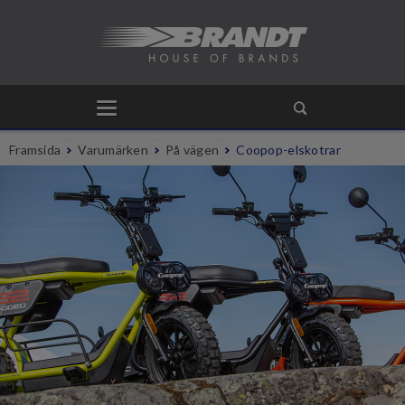
Framsida
Varumärken
På vägen
Coopop-elskotrar