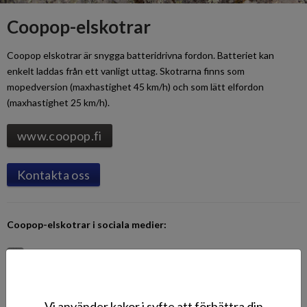
Coopop-elskotrar
Coopop elskotrar är snygga batteridrivna fordon. Batteriet kan
enkelt laddas från ett vanligt uttag. Skotrarna finns som
mopedversion (maxhastighet 45 km/h) och som lätt elfordon
(maxhastighet 25 km/h).
www.coopop.fi
Kontakta oss
Coopop-elskotrar
i sociala medier:
>
Coopop-elskotrar i Facebook
>
Coopop-elskotrar i Instagram
Vi använder kakor i syfte att förbättra din