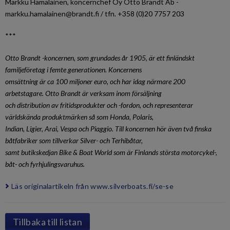
Markku Hämäläinen, koncernchef Oy Otto Brandt Ab -
markku.hamalainen@brandt.fi / tfn. +358 (0)20 7757 203
***
Otto Brandt -koncernen, som grundades år 1905, är ett finländskt
familjeföretag i femte generationen. Koncernens
omsättning är ca 100 miljoner euro, och har idag närmare 200
arbetstagare. Otto Brandt är verksam inom försäljning
och distribution av fritidsprodukter och -fordon, och representerar
världskända produktmärken så som Honda, Polaris,
Indian, Ligier, Arai, Vespa och Piaggio. Till koncernen hör även två finska
båtfabriker som tillverkar Silver- och Terhibåtar,
samt butikskedjan Bike & Boat World som är Finlands största motorcykel-,
båt- och fyrhjulingsvaruhus.
Läs originalartikeln från www.silverboats.fi/se-se
Tillbaka till listan