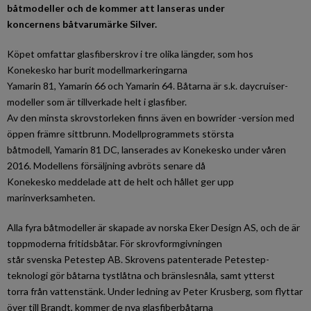
båtmodeller och de kommer att lanseras under
koncernens båtvarumärke Silver.
Köpet omfattar glasfiberskrov i tre olika längder, som hos
Konekesko har burit modellmarkeringarna
Yamarin 81, Yamarin 66 och Yamarin 64. Båtarna är s.k. daycruiser-
modeller som är tillverkade helt i glasfiber.
Av den minsta skrovstorleken finns även en bowrider -version med
öppen främre sittbrunn. Modellprogrammets största
båtmodell, Yamarin 81 DC, lanserades av Konekesko under våren
2016. Modellens försäljning avbröts senare då
Konekesko meddelade att de helt och hållet ger upp
marinverksamheten.
Alla fyra båtmodeller är skapade av norska Eker Design AS, och de är
toppmoderna fritidsbåtar. För skrovformgivningen
står svenska Petestep AB. Skrovens patenterade Petestep-
teknologi gör båtarna tystlåtna och bränslesnåla, samt ytterst
torra från vattenstänk. Under ledning av Peter Krusberg, som flyttar
över till Brandt, kommer de nya glasfiberbåtarna