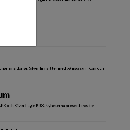
2.2017
nar sina dörrar. Silver finns åter med på mässan - kom och
ium
k BRX och Silver Eagle BRX. Nyheterna presenteras för