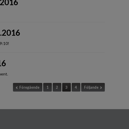
3.2016
3.2016
29:10!
16
ment.
Föregående
1
2
3
4
Följande