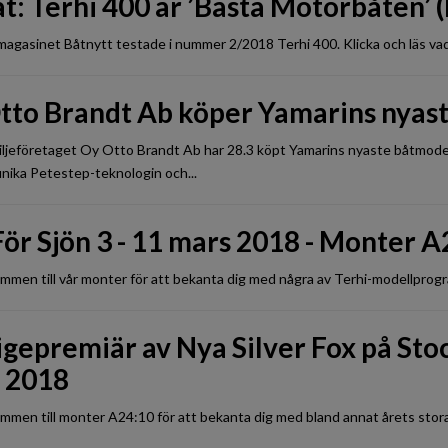
t: Terhi 400 är ’Bästa Motorbåten’ 
agasinet Båtnytt testade i nummer 2/2018 Terhi 400. Klicka och läs vad s
tto Brandt Ab köper Yamarins nyas
ljeföretaget Oy Otto Brandt Ab har 28.3 köpt Yamarins nyaste båtmodel
nika Petestep-teknologin och...
För Sjön 3 - 11 mars 2018 - Monter 
mmen till vår monter för att bekanta dig med några av Terhi-modellprogr
gepremiär av Nya Silver Fox på Stoc
 2018
mmen till monter A24:10 för att bekanta dig med bland annat årets stora