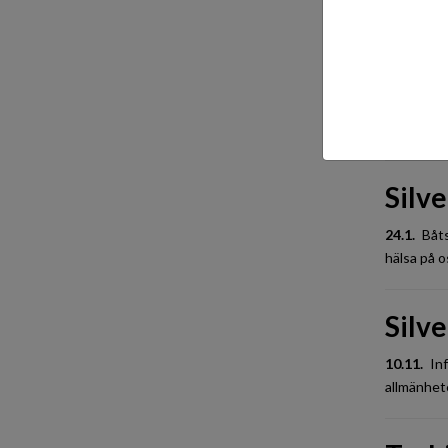
Välkomme
Terh
30.1.
Terh
Silve
24.1.
Båts
hälsa på o
Silve
10.11.
Inf
allmänhete