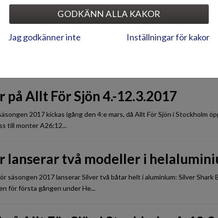
n!
GODKÄNN ALLA KAKOR
Jag godkänner inte
Inställningar för kakor
i med på Göteborgs båtmässa 4.-12.
i är åter med på Göteborgs båtmässa 4.-12.2.2017. Välkommen!
r på Allt För Sjön 4.-12.3.2017
äsongen 2017 kickas igång den 4:e mars, då Allt För Sjön i Stockholm öpp
ss till monter A26:12...
r lanserar två modeller i helalumin
ör säsongen 2017 lanserar Silver två båtar helt i aluminium: Silver Shar
n för första gången under He...