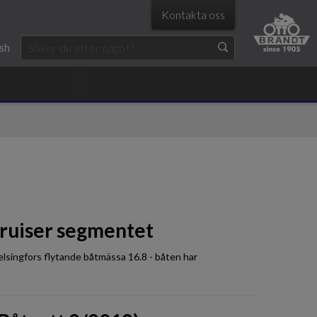
Kontakta oss
ish
 Cruiser segmentet
elsingfors flytande båtmässa 16.8 - båten har