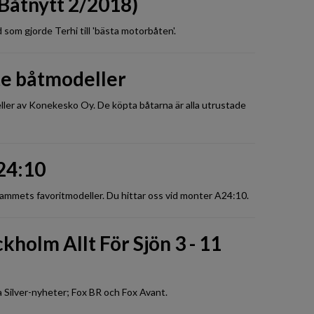
(Båtnytt 2/2018)
om gjorde Terhi till 'bästa motorbåten'.
te båtmodeller
ler av Konekesko Oy. De köpta båtarna är alla utrustade
A24:10
ammets favoritmodeller. Du hittar oss vid monter A24:10.
kholm Allt För Sjön 3 - 11
 Silver-nyheter; Fox BR och Fox Avant.