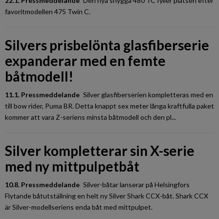
22.1. Pressmeddelande
Den nya snygga 480 TC fyller platsen efter
favoritmodellen 475 Twin C.
Silvers prisbelönta glasfiberserie
expanderar med en femte
båtmodell!
11.1. Pressmeddelande
Silver glasfiberserien kompletteras med en
till bow rider, Puma BR. Detta knappt sex meter långa kraftfulla paket
kommer att vara Z-seriens minsta båtmodell och den pl...
Silver kompletterar sin X-serie
med ny mittpulpetbåt
10.8. Pressmeddelande
Silver-båtar lanserar på Helsingfors
Flytande båtutställning en helt ny Silver Shark CCX-båt. Shark CCX
är Silver-modellseriens enda båt med mittpulpet.