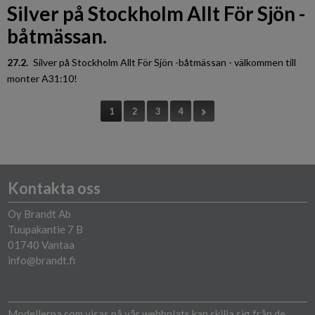
Silver på Stockholm Allt För Sjön -
båtmässan.
27.2.
Silver på Stockholm Allt För Sjön -båtmässan - välkommen till
monter A31:10!
1
2
3
4
Kontakta oss
Oy Brandt Ab
Tuupakantie 7 B
01740 Vantaa
info@brandt.fi
Modellerna som visas på vår webbplats kan skilja sig från de