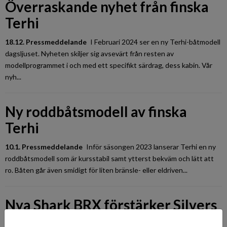
Överraskande nyhet från finska
Terhi
18.12. Pressmeddelande
I Februari 2024 ser en ny Terhi-båtmodell
dagsljuset. Nyheten skiljer sig avsevärt från resten av
modellprogrammet i och med ett specifikt särdrag, dess kabin. Vår
nyh...
Ny roddbåtsmodell av finska
Terhi
10.1. Pressmeddelande
Inför säsongen 2023 lanserar Terhi en ny
roddbåtsmodell som är kursstabil samt ytterst bekväm och lätt att
ro. Båten går även smidigt för liten bränsle- eller eldriven...
Nya Shark BRX förstärker Silvers
X-serie som består av båtar i