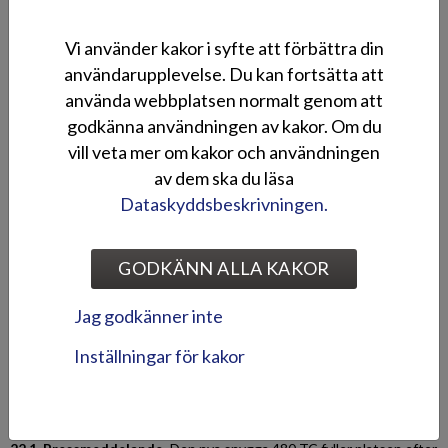
helaluminium
Vi använder kakor i syfte att förbättra din
18.6. Pressmeddelande
Av Silver-modellprogrammets tre olika
användarupplevelse. Du kan fortsätta att
modellserier uppdateras programets slitstarkaste serie inför
använda webbplatsen normalt genom att
säsongen 2022 med en ny Silver Shark BRX-modell i helaluminium.
godkänna användningen av kakor. Om du
Båte...
vill veta mer om kakor och användningen
av dem ska du läsa
OY Otto Brandt AB köper finska
Dataskyddsbeskrivningen.
TG-boats
6.4.
OY Otto Brandt AB utökar sin båtportfölj genom att förvärva
GODKÄNN ALLA KAKOR
Freja Marine Oy, tillverkaren av TG-båtar. Avtalet mellan parterna
ingicks den 24 mars 2021.
Jag godkänner inte
Inställningar för kakor
Den populära Terhi 480 -familjen
växer