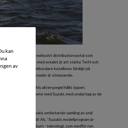
 Du kan
överens om ett icke-exklusivt distributionsavtal som
änna
ljningsländer. Syftet med avtalet är att stärka Terhi och
ingen av
hanteringen när utombordare installeras färdigt på
örsäljning på olika marknader är utmanande.
r, det vill säga Terhis akterspegel hålls öppen.
ämst att ske i samarbete med Suzuki, med undantag av de
dsmotorer.
sar deras behov. Suzukis omfattande samling av små
ef för Oy Otto Brandt Ab. ”Suzukis modellprogram är
nsleblandning, Lean Burn - teknologi, som medför ren