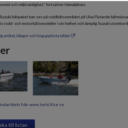
nomi och miljövänlighet,” fortsätter Hämäläinen.
 Suzuki båtpaket kan ses på roddbåtsområdet på Uiva Flytande båtmäss
is rodd- och motorbåtsmodeller i sin helhet och lämplig Suzuki utombord
g artikel, bilagor och högupplösta bilder
der
inalartikeln från www.terhi.fi/se-se
aka till listan