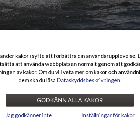
änder kakor i syfte att förbättra din användarupplevelse.
y, tillverkare av Terhi-båtar, och Suzuki Deutschland GmbH har kommit 
tsätta att använda webbplatsen normalt genom att godk
leverans av Terhi-båtar med Suzuki utombordsmotorer till alla Terhi-försä
ingen av kakor. Om du vill veta mer om kakor och användn
osition på båtmarknaden, påskynda båtleveranserna och underlätta lager
dem ska du läsa
Dataskyddsbeskrivningen.
 fabriken. Detta är särskilt viktigt i en tid då förutsägbarheten för båtf
gränsar inte försäljningen av båtar med andra märken av utombordsmotore
GODKÄNN ALLA KAKOR
d kommer Terhis båt- och motorpaket samt marknadsföring i framtiden fr
der, där Terhi har en importör som inte representerar Suzukis utombor
Jag godkänner inte
Inställningar för kakor
d Suzuki-partnerskapet är att ge Terhi-båtarna de motorer som bäst pas
är lämplig för Terhi.” kommenterar Markku Hämäläinen, VD och koncernch
niskt mycket avancerat. I sin produktgrupp använder Suzuki magrare brä