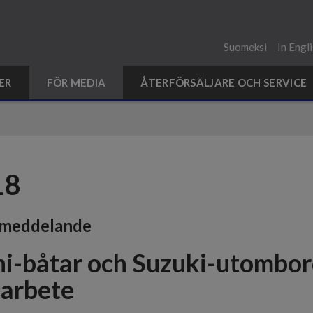
Suomeksi
In Engl
ER
FÖR MEDIA
ÅTERFÖRSÄLJARE OCH SERVICE
18
smeddelande
hi-båtar och Suzuki-utombor
arbete