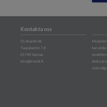
Kontakta oss
Oy Brandt Ab
Modellern
Tuupakantie 7 B
kan skilj
01740 Vantaa
modellern
info@brandt.fi
ändra pro
utan någo