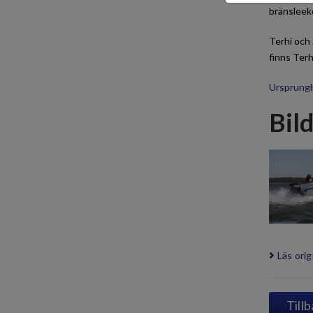
bränsleeko
Terhi och
finns Terh
Ursprungli
Bil
Läs orig
Tillb