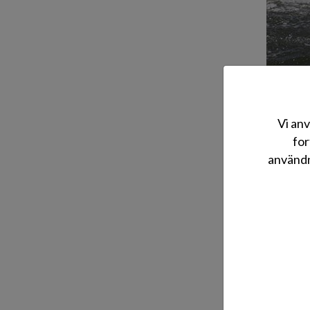
Vi anv
TerhiTec O
for
möjliggör 
användn
Suzukis p
båtarna på
Avtalet be
Emellerti
båtmarkna
”Målet me
maskiner 
också tek