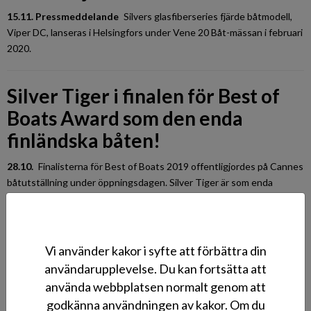
15.11. Pressmeddelande
Silvers glasfiberseries fjärde båtmodell,
Viper DC, lanseras i Helsingfors under Vene 20 Båt-mässan i februari
2020.
Silver Tiger i finalen för Best of
Boats Award som den enda
finländska båten!
28.10.
Finalisterna för Best of Boats 2019 offentligjordes på Cannes
båtutställning under öppningsdagen. Silver Tiger är som enda
finländska båt med i finalen.
Silver Tiger nominerad för priset
Vi använder kakor i syfte att förbättra din
European Power Boat of the Year
användarupplevelse. Du kan fortsätta att
2020!
använda webbplatsen normalt genom att
godkänna användningen av kakor. Om du