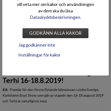
28.10.
Silver Tiger DCz är nominerad för priset European Power
vill veta mer om kakor och användningen
Boat of the Year 2020 i klassen för båtar under 7 meter.
av dem ska du läsa
Dataskyddsbeskrivningen.
Silver provkörningshelg på
Skanstull Marin 6-8.9 2019!
GODKÄNN ALLA KAKOR
3.9.
Provkörningsdagarna på Skanstull Marin ger en ypperlig chans
Jag godkänner inte
att bekanta sig närmare med Silver!
Inställningar för kakor
Karlshamn Boat Show -
Välkommen och bekanta dig med
Terhi 16-18.8.2019!
8.8.
Premiär för den första flytande båtmässan i södra Sverige,
Karlshamn Boat Show som går av stapeln den 16-18 augusti 2019
och Terhi är naturligtvis med.