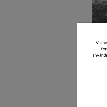
Vi anv
TerhiTec O
for
möjliggör 
användn
Suzukis p
båtarna på
Avtalet be
Emellerti
båtmarkna
”Målet me
maskiner 
också tek