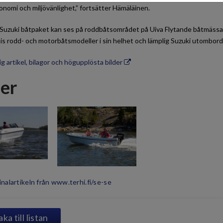
nomi och miljövänlighet,” fortsätter Hämäläinen.
 Suzuki båtpaket kan ses på roddbåtsområdet på Uiva Flytande båtmäss
is rodd- och motorbåtsmodeller i sin helhet och lämplig Suzuki utombord
g artikel, bilagor och högupplösta bilder
der
inalartikeln från www.terhi.fi/se-se
aka till listan