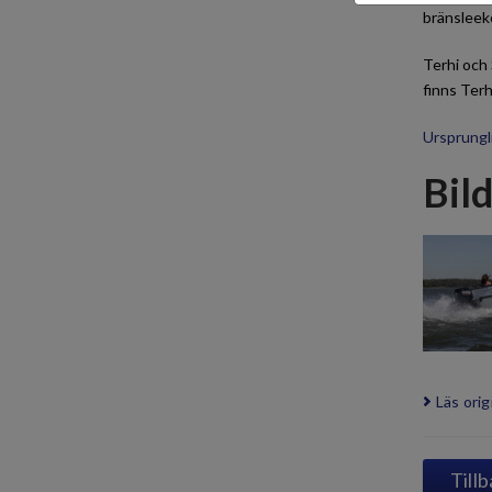
bränsleeko
Terhi och
finns Terh
Ursprungli
Bil
Läs orig
Tillb