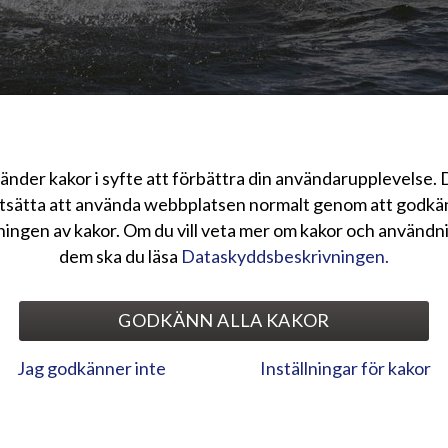
änder kakor i syfte att förbättra din användarupplevelse.
y, tillverkare av Terhi-båtar, och Suzuki Deutschland GmbH har kommit 
tsätta att använda webbplatsen normalt genom att godk
leverans av Terhi-båtar med Suzuki utombordsmotorer till alla Terhi-försä
ingen av kakor. Om du vill veta mer om kakor och användn
osition på båtmarknaden, påskynda båtleveranserna och underlätta lager
dem ska du läsa
Dataskyddsbeskrivningen.
 fabriken. Detta är särskilt viktigt i en tid då förutsägbarheten för båtf
gränsar inte försäljningen av båtar med andra märken av utombordsmotore
GODKÄNN ALLA KAKOR
d kommer Terhis båt- och motorpaket samt marknadsföring i framtiden fr
der, där Terhi har en importör som inte representerar Suzukis utombor
Jag godkänner inte
Inställningar för kakor
d Suzuki-partnerskapet är att ge Terhi-båtarna de motorer som bäst pas
är lämplig för Terhi.” kommenterar Markku Hämäläinen, VD och koncernch
niskt mycket avancerat. I sin produktgrupp använder Suzuki magrare brä