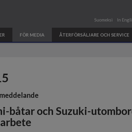
Suomeksi
In Engl
ER
FÖR MEDIA
ÅTERFÖRSÄLJARE OCH SERVICE
15
smeddelande
hi-båtar och Suzuki-utombor
arbete