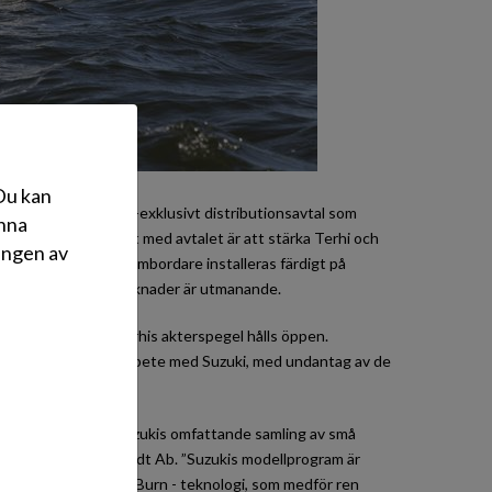
 Du kan
överens om ett icke-exklusivt distributionsavtal som
änna
ljningsländer. Syftet med avtalet är att stärka Terhi och
ingen av
hanteringen när utombordare installeras färdigt på
örsäljning på olika marknader är utmanande.
r, det vill säga Terhis akterspegel hålls öppen.
ämst att ske i samarbete med Suzuki, med undantag av de
dsmotorer.
sar deras behov. Suzukis omfattande samling av små
ef för Oy Otto Brandt Ab. ”Suzukis modellprogram är
nsleblandning, Lean Burn - teknologi, som medför ren