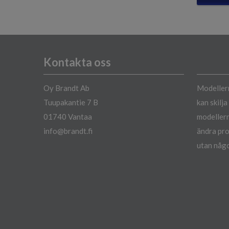
Kontakta oss
Oy Brandt Ab
Modellern
Tuupakantie 7 B
kan skilj
01740 Vantaa
modellern
info@brandt.fi
ändra pro
utan någo