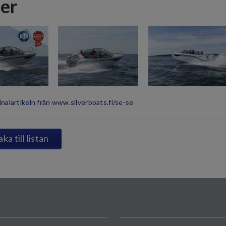
der
inalartikeln från www.silverboats.fi/se-se
aka till listan