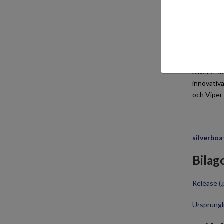
Båten har 
effektivt 
samband m
och bakåt 
Silver Z-s
innovativa
och Viper 
silverbo
Bilag
Release
(.
Ursprungli