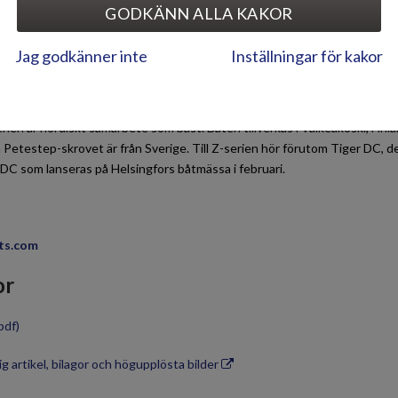
GODKÄNN ALLA KAKOR
bland annat bekväm sovplats för två vuxna, möjlighet till en liten toalet
skyddar passagerarna och en rymlig U-soffa i aktern. Genom att sänka ner
Jag godkänner inte
Inställningar för kakor
ed soffan. Soldäcket fungerar även som extra sovplats. Båtens unika P
än sedvanliga skrov, vilket betyder att båten är otroligt torr från vatte
erien är nordiskt samarbete som bäst. Båten tillverkas i Valkeakoski, Fin
 Petestep-skrovet är från Sverige. Till Z-serien hör förutom Tiger DC, 
DC som lanseras på Helsingfors båtmässa i februari.
ats.com
or
pdf)
g artikel, bilagor och högupplösta bilder