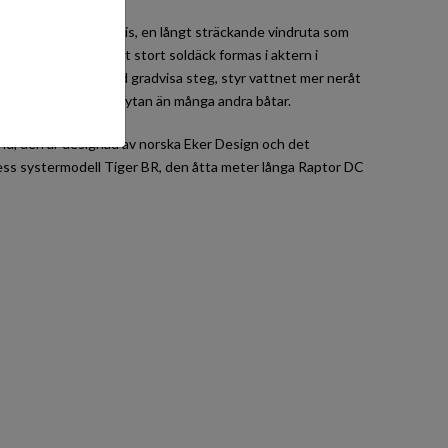
t, vattenpunkt och spis, en långt sträckande vindruta som
 bordsskivan kan ett stort soldäck formas i aktern i
etestep®-skrov med gradvisa steg, styr vattnet mer neråt
nstänk och går mer på ytan än många andra båtar.
land, den är designad av norska Eker Design och det
dess systermodell Tiger BR, den åtta meter långa Raptor DC