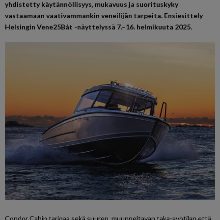
yhdistetty käytännöllisyys, mukavuus ja suorituskyky
vastaamaan vaativammankin veneilijän tarpeita. Ensiesittely
Helsingin Vene25Båt -näyttelyssä 7.–16. helmikuuta 2025.
Condor Cabin tarjoaa sekä suuren, muunneltavan taka-avotilan että