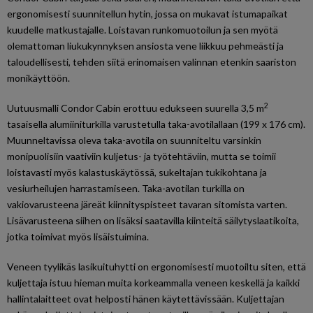
ergonomisesti suunnitellun hytin, jossa on mukavat istumapaikat
kuudelle matkustajalle. Loistavan runkomuotoilun ja sen myötä
olemattoman liukukynnyksen ansiosta vene liikkuu pehmeästi ja
taloudellisesti, tehden siitä erinomaisen valinnan etenkin saariston
monikäyttöön.
2
Uutuusmalli Condor Cabin erottuu edukseen suurella 3,5 m
tasaisella alumiiniturkilla varustetulla taka-avotilallaan (199 x 176 cm).
Muunneltavissa oleva taka-avotila on suunniteltu varsinkin
monipuolisiin vaativiin kuljetus- ja työtehtäviin, mutta se toimii
loistavasti myös kalastuskäytössä, sukeltajan tukikohtana ja
vesiurheilujen harrastamiseen. Taka-avotilan turkilla on
vakiovarusteena järeät kiinnityspisteet tavaran sitomista varten.
Lisävarusteena siihen on lisäksi saatavilla kiinteitä säilytyslaatikoita,
jotka toimivat myös lisäistuimina.
Veneen tyylikäs lasikuituhytti on ergonomisesti muotoiltu siten, että
kuljettaja istuu hieman muita korkeammalla veneen keskellä ja kaikki
hallintalaitteet ovat helposti hänen käytettävissään. Kuljettajan