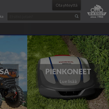
Ota yhteyttä
ka
SA
PIENKONEET
Lue lisää