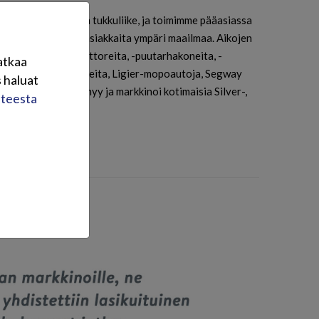
knisen kaupan alan tukkuliike, ja toimimme pääasiassa
 mutta meillä on asiakkaita ympäri maailmaa. Aikojen
yöriä, -perämoottoreita, -puutarhakoneita, -
atkaa
e-power-generaattoreita, Ligier-mopoautoja, Segway
 haluat
i Oy Brandt Ab myy ja markkinoi kotimaisia Silver-,
steesta