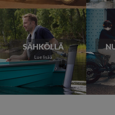
SÄHKÖLLÄ
NU
Lue lisää