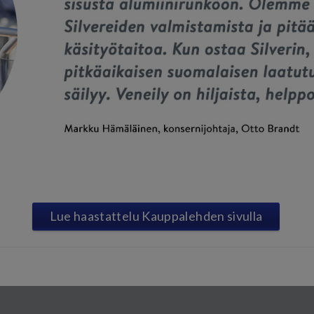
Lue haastattelu Kauppalehden sivulla