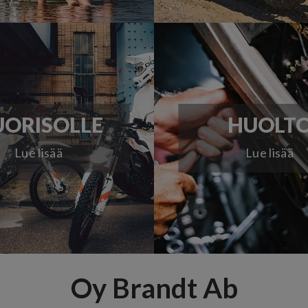
ORISOLLE
HUOLT
Lue lisää
Lue lisää
Oy Brandt Ab