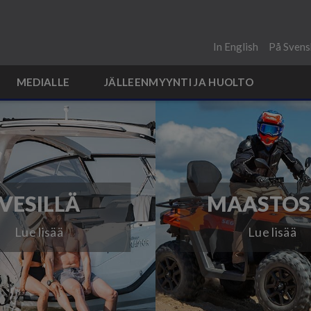
In English
På Svens
MEDIALLE
JÄLLEENMYYNTI JA HUOLTO
VESILLÄ
MAASTOS
Lue lisää
Lue lisää