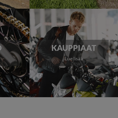
O
KAUPPIAAT
Lue lisää