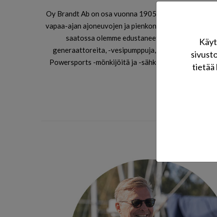
Oy Brandt Ab on osa vuonna 1905 perustettua Otto Bra
vapaa-ajan ajoneuvojen ja pienkoneiden markkinassa.
saatossa olemme edustaneet useita maailman 
Käyt
generaattoreita, -vesipumppuja, -lumilinkoja, -mö
sivust
Powersports -mönkijöitä ja -sähköpotkulautoja, Coo
tietää 