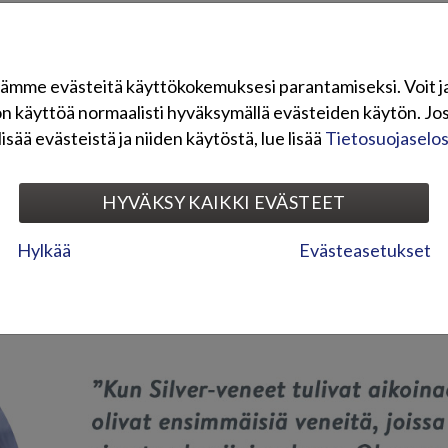
ndt -konsernia. Olemme maahantuontiin ja vientiin erikoistunut te
 Päämarkkinamme ovat Pohjoismaissa, Baltiassa ja Keski-Euroopassa,
tunnetuimpia ajoneuvobrändejä. Tuomme maahan mm. Honda-moottorip
ämme evästeitä käyttökokemuksesi parantamiseksi. Voit j
nkijöitä ja -paikallismoottoreita, Torqeedo-sähköperämoottoreita, 
on käyttöä normaalisti hyväksymällä evästeiden käytön. Jos
pop-sähköskoottereita sekä Zero-sähkömoottoripyöriä. Näiden lisäks
lisää evästeistä ja niiden käytöstä, lue lisää
Tietosuojaselo
Terhi-, Faster- ja TG-veneitä.
HYVÄKSY KAIKKI EVÄSTEET
Katso edustamamme tuotemerkit
Hylkää
Evästeasetukset