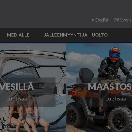
In English
På Svens
MEDIALLE
JÄLLEENMYYNTI JA HUOLTO
VESILLÄ
MAASTOS
Lue lisää
Lue lisää