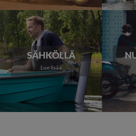
SÄHKÖLLÄ
NU
Lue lisää