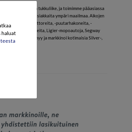
knisen kaupan alan tukkuliike, ja toimimme pääasiassa
 mutta meillä on asiakkaita ympäri maailmaa. Aikojen
yöriä, -perämoottoreita, -puutarhakoneita, -
atkaa
e-power-generaattoreita, Ligier-mopoautoja, Segway
 haluat
i Oy Brandt Ab myy ja markkinoi kotimaisia Silver-,
steesta