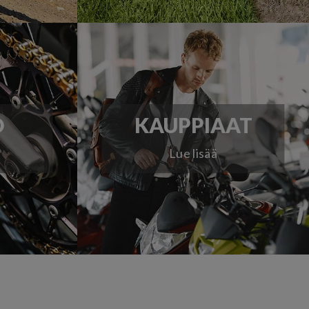
O
KAUPPIAAT
Lue lisää