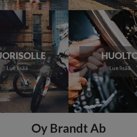
ORISOLLE
HUOLT
Lue lisää
Lue lisää
Oy Brandt Ab