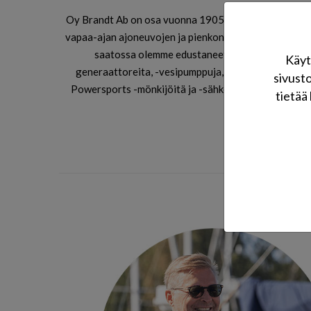
Oy Brandt Ab on osa vuonna 1905 perustettua Otto Bra
vapaa-ajan ajoneuvojen ja pienkoneiden markkinassa.
saatossa olemme edustaneet useita maailman 
Käyt
generaattoreita, -vesipumppuja, -lumilinkoja, -mö
sivust
Powersports -mönkijöitä ja -sähköpotkulautoja, Coo
tietää 