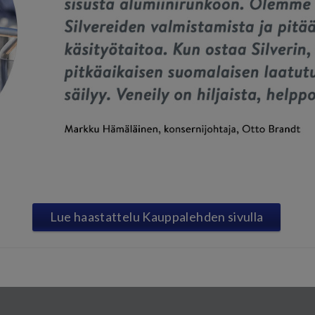
Lue haastattelu Kauppalehden sivulla