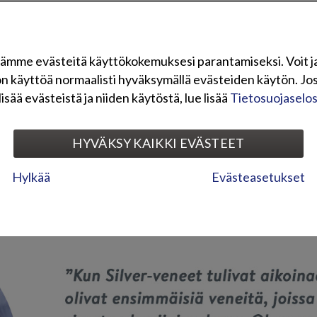
ndt -konsernia. Olemme maahantuontiin ja vientiin erikoistunut te
 Päämarkkinamme ovat Pohjoismaissa, Baltiassa ja Keski-Euroopassa,
tunnetuimpia ajoneuvobrändejä. Tuomme maahan mm. Honda-moottorip
ämme evästeitä käyttökokemuksesi parantamiseksi. Voit j
nkijöitä ja -paikallismoottoreita, Torqeedo-sähköperämoottoreita, 
on käyttöä normaalisti hyväksymällä evästeiden käytön. Jos
pop-sähköskoottereita sekä Zero-sähkömoottoripyöriä. Näiden lisäks
lisää evästeistä ja niiden käytöstä, lue lisää
Tietosuojaselo
Terhi-, Faster- ja TG-veneitä.
HYVÄKSY KAIKKI EVÄSTEET
Katso edustamamme tuotemerkit
Hylkää
Evästeasetukset