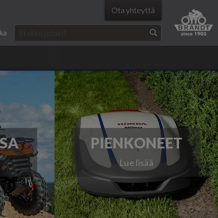
Ota yhteyttä
ka
SA
PIENKONEET
Lue lisää